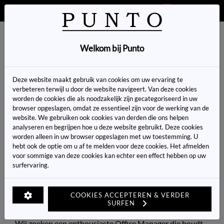
VOLG ONS OP SOCIAL MEDIA
0
Welkom bij Punto
Home
>
Word jij onze nieuwe collega?
Deze website maakt gebruik van cookies om uw ervaring te
WORD JIJ ONZE NIEUWE COLLEGA?
verbeteren terwijl u door de website navigeert. Van deze cookies
worden de cookies die als noodzakelijk zijn gecategoriseerd in uw
browser opgeslagen, omdat ze essentieel zijn voor de werking van de
Vacature: Office Manager
website. We gebruiken ook cookies van derden die ons helpen
analyseren en begrijpen hoe u deze website gebruikt. Deze cookies
worden alleen in uw browser opgeslagen met uw toestemming. U
hebt ook de optie om u af te melden voor deze cookies. Het afmelden
Locatie:
Punto Keerbergen – Oudstrijderslaan 17,
voor sommige van deze cookies kan echter een effect hebben op uw
3140 Keerbergen
surfervaring.
Functie:
Ervaren office manager (32 uren per week)
COOKIES ACCEPTEREN & VERDER
Ben jij klaar om achter de schermen van de modewereld
SURFEN
alles in goede banen te leiden?
Wij zoeken een enthousiaste Office Manager die houdt