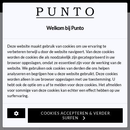
VOLG ONS OP SOCIAL MEDIA
0
Welkom bij Punto
Home
>
Hemden & Bloezen
>
Hemden & Bloezen
Deze website maakt gebruik van cookies om uw ervaring te
verbeteren terwijl u door de website navigeert. Van deze cookies
worden de cookies die als noodzakelijk zijn gecategoriseerd in uw
browser opgeslagen, omdat ze essentieel zijn voor de werking van de
Artikelcode:
website. We gebruiken ook cookies van derden die ons helpen
analyseren en begrijpen hoe u deze website gebruikt. Deze cookies
worden alleen in uw browser opgeslagen met uw toestemming. U
LENGTE:
*
hebt ook de optie om u af te melden voor deze cookies. Het afmelden
voor sommige van deze cookies kan echter een effect hebben op uw
KLEUR:
*
surfervaring.
MAAT:
*
COOKIES ACCEPTEREN & VERDER
Heeft u een vraag over dit artikel?
SURFEN